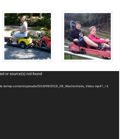
ed or source(s) not found
schule.de/wp-content/uploads/2019/09/2019_09_Wachenheim_Video.mp4?_=1