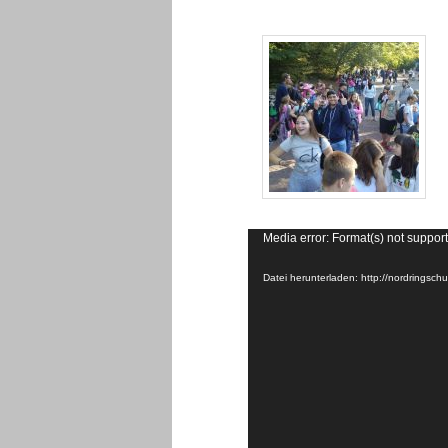
Video-
Media error: Format(s) not support
Player
Datei herunterladen: http://nordring