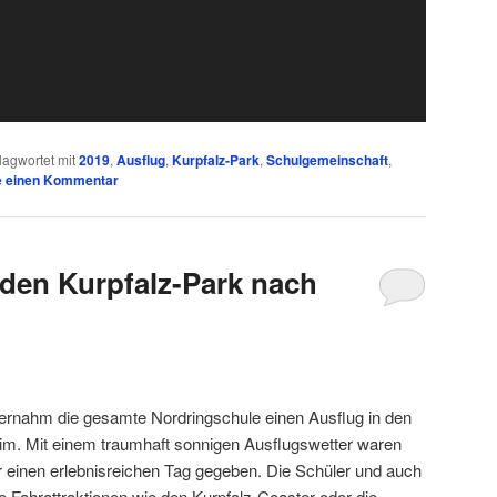
lagwortet mit
2019
,
Ausflug
,
Kurpfalz-Park
,
Schulgemeinschaft
,
e einen Kommentar
 den Kurpfalz-Park nach
rnahm die gesamte Nordringschule einen Ausflug in den
m. Mit einem traumhaft sonnigen Ausflugswetter waren
 einen erlebnisreichen Tag gegeben. Die Schüler und auch
ie Fahrattraktionen wie den Kurpfalz-Coaster oder die