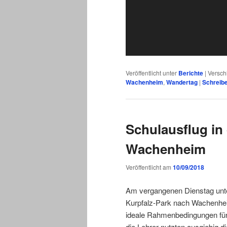
Veröffentlicht unter
Berichte
|
Versch
Wachenheim
,
Wandertag
|
Schreib
Schulausflug in
Wachenheim
Veröffentlicht am
10/09/2018
Am vergangenen Dienstag unte
Kurpfalz-Park nach Wachenhei
ideale Rahmenbedingungen für
die Lehrer nutzten ausgiebig d