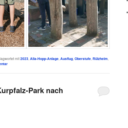
lagwortet mit
2023
,
Alla-Hopp-Anlage
,
Ausflug
,
Oberstufe
,
Rülzheim
,
entar
Kurpfalz-Park nach