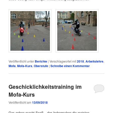
Veröffentlicht unter
Berichte
|
Verschlagwortet mit
2018
,
Arbeitslehre
,
Mofa
,
Mofa-Kurs
,
Oberstufe
|
Schreibe einen Kommentar
Geschicklichkeitstraining im
Mofa-Kurs
Veröffentlicht am
13/09/2018
Gas geben macht Spaß – das beherrschen die meisten