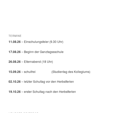
26.08.26
– Elternabend (18 Uhr)
15.09.26
– schulfrei (Studientag des Kollegiums)
02.10.26
– letzter Schultag vor den Herbstferien
19.10.26
– erster Schultag nach den Herbstferien
NEUESTE BEITRÄGE
Willkommen zum neuen Schuljahr 2026/27!
Entlassfeier an der Nordringschule
Sommerfest der Nordringschule — 30.05.2026
Unterstufe bringt den Schulhof zum Blühen
12. Schulkulturfestival