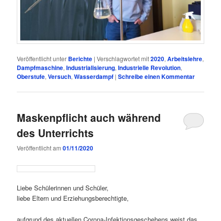
Veröffentlicht unter
Berichte
|
Verschlagwortet mit
2020
,
Arbeitslehre
,
Dampfmaschine
,
Industrialisierung
,
Industrielle Revolution
,
Oberstufe
,
Versuch
,
Wasserdampf
|
Schreibe einen Kommentar
Maskenpflicht auch während
des Unterrichts
Veröffentlicht am
01/11/2020
Liebe Schülerinnen und Schüler,
liebe Eltern und
Erziehungsberechtigte,
aufgrund des aktuellen Corona-Infektionsgeschehens weist das