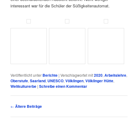
interessant war für die Schüler der Süßigkeitenautomat.
Veröffentlicht unter
Berichte
|
Verschlagwortet mit
2020
,
Arbeitslehre
,
Oberstufe
,
Saarland
,
UNESCO
,
Völklingen
,
Völklinger Hütte
,
Weltkulturerbe
|
Schreibe einen Kommentar
Beitragsnavigation
←
Ältere Beiträge
TERMINE
11.08.26
– Einschulungsfeier (9.30 Uhr)
17.08.26
– Beginn der Ganztagssschule