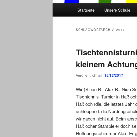
Hauptmenü
Startseite
Unsere Schule
SCHLAGWORTARCHIV:
2017
Tischtennisturni
kleinem Achtun
Veröffentlicht am
15/12/2017
Wir (Sinan R., Alex B., Nico 
Tischtennis -Turnier in Haßloc
Haßloch (die, die letztes Jahr
schleppend: die Nordringschul
wir gaben nicht auf. Beim ansc
Haßlocher Starspieler doch se
Hoffnungsschimmer Alex. Er ge