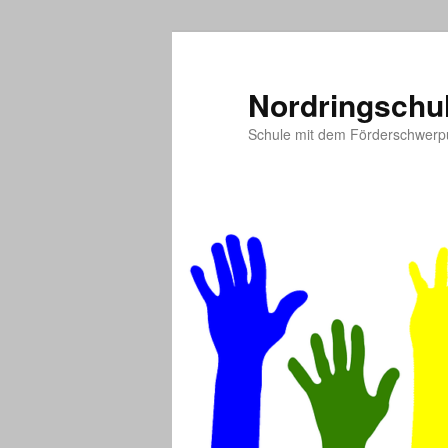
Zum
Zum
primären
sekundären
Inhalt
Inhalt
Nordringschu
springen
springen
Schule mit dem Förderschwerp