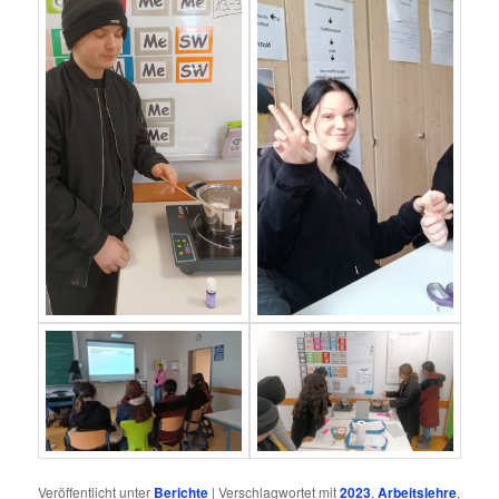
Veröffentlicht unter
Berichte
|
Verschlagwortet mit
2023
,
Arbeitslehre
,