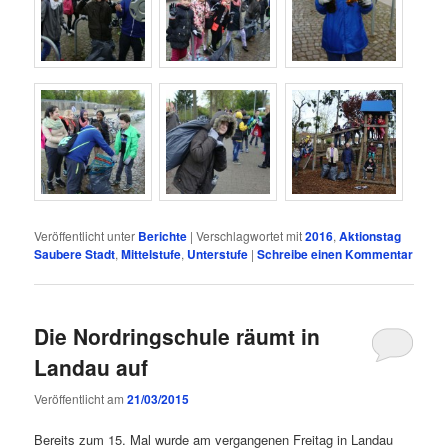
Veröffentlicht unter
Berichte
|
Verschlagwortet mit
2016
,
Aktionstag
Saubere Stadt
,
Mittelstufe
,
Unterstufe
|
Schreibe einen Kommentar
Die Nordringschule räumt in
Landau auf
Veröffentlicht am
21/03/2015
Bereits zum 15. Mal wurde am vergangenen Freitag in Landau