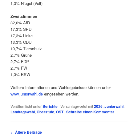
1,3% Niegel (Volt)
Zweitstimmen
32,0% AfD
17,3% SPD
17,3% Linke
13,3% CDU
10,7% Tierschutz
2,7% Grüne
2,7% FDP
2,7% FW
1,3% BSW
Weitere Informationen und Wahlergebnisse können unter
www.juniorwahl.de
eingesehen werden.
Veröffentlicht unter
Berichte
|
Verschlagwortet mit
2026
,
Juniorwahl
,
Landtagswahl
,
Oberstufe
,
OST
|
Schreibe einen Kommentar
Beitragsnavigation
←
Ältere Beiträge