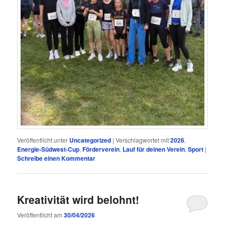
Veröffentlicht unter
Uncategorized
|
Verschlagwortet mit
2026
,
Energie-Südwest-Cup
,
Förderverein
,
Lauf für deinen Verein
,
Sport
|
Schreibe einen Kommentar
Kreativität wird belohnt!
Veröffentlicht am
30/04/2026