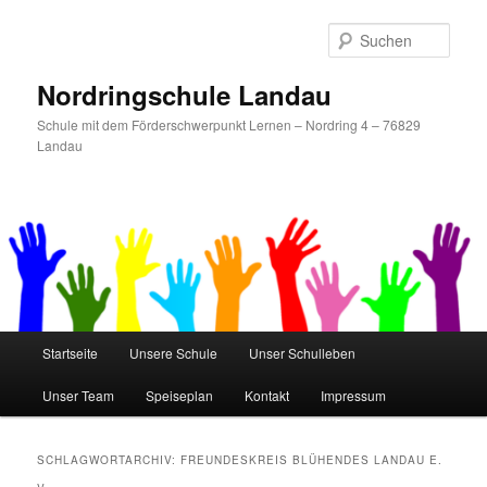
Zum
Zum
primären
sekundären
Such
Inhalt
Inhalt
springen
springen
Nordringschule Landau
Schule mit dem Förderschwerpunkt Lernen – Nordring 4 – 76829
Landau
Hauptmenü
Startseite
Unsere Schule
Unser Schulleben
Unser Team
Speiseplan
Kontakt
Impressum
SCHLAGWORTARCHIV:
FREUNDESKREIS BLÜHENDES LANDAU E.