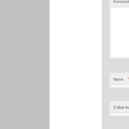
Komment
Name
E-Mail-A