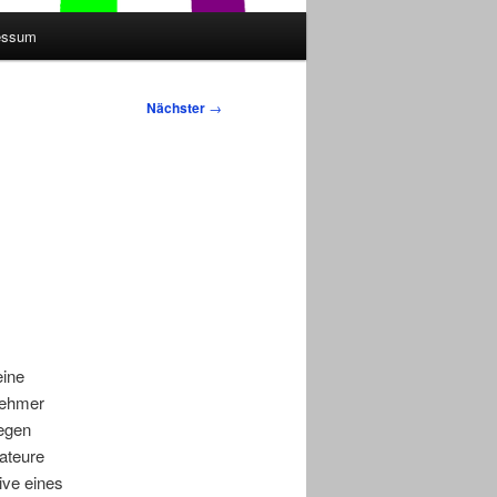
essum
Nächster
→
t
eine
nehmer
gegen
ateure
ive eines