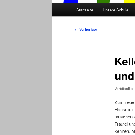
Hauptmenü
Startseite
Unsere Schule
Beitragsnavigation
←
Vorheriger
Kell
und
Veröffentlic
Zum neuen 
Hausmeist
tauschen z
Traufel un
kennen. Mi