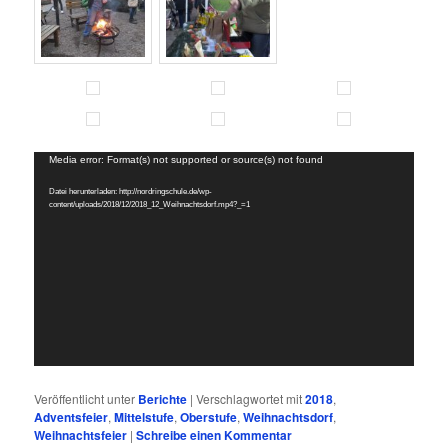
Video-
Media error: Format(s) not supported or source(s) not found
Player
Datei herunterladen: http://nordringschule.de/wp-
content/uploads/2018/12/2018_12_Weihnachtsdorf.mp4?_=1
Veröffentlicht unter
Berichte
|
Verschlagwortet mit
2018
,
Adventsfeier
,
Mittelstufe
,
Oberstufe
,
Weihnachtsdorf
,
Weihnachtsfeier
|
Schreibe einen Kommentar