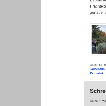
Prachtex
genauer b
Dieser Eint
Taubensuhl
Permalink
.
Schre
Deine E-Mai