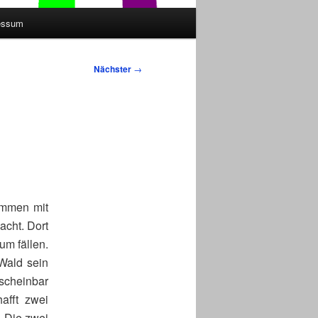
essum
Nächster
→
ammen mit
cht. Dort
m fällen.
Wald sein
scheinbar
afft zwei
. Die zwei