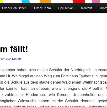
Unser Schulleben
Unser Team
Speiseplan
Kontakt
Impr
 fällt!
ht am
30/11/2019
ovember haben sich einige Schüler der Nordringschule zus
 und Hr. Wolfangel auf den Weg zum Forsthaus Taubensuhl gema
ich die Schule aus dem stadteigenen Wald einen Weihnachtsbau
ler konnten hautnah erleben, wie anstrengend die Arbeit im 
otz zahlreicher Hindernisse, wie Dornen, Unebenheiten und 
ringlicher Wildwuchs haben es die Schüler dennoch gesch
 dem Wald zu fällen und sie auf den Anhänger zu verfrachten