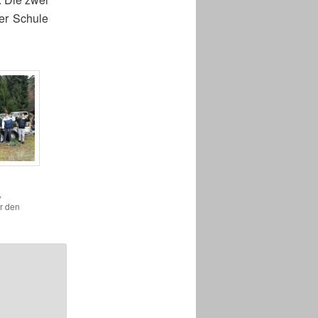
er Schule
,
r den