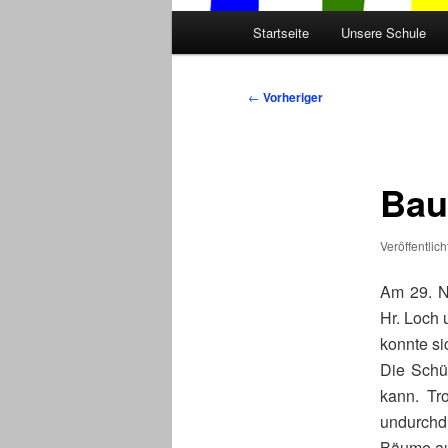
Hauptmenü
Startseite
Unsere Schule
Beitragsnavigation
←
Vorheriger
Baum
Veröffentlic
Am 29. N
Hr. Loch
konnte s
Die Schü
kann. Tr
undurchd
Bäume aus