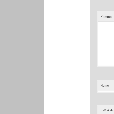
Komment
Name
E-Mail-A