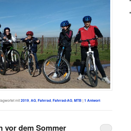
lagwortet mit
2019
,
AG
,
Fahrrad
,
Fahrrad-AG
,
MTB
|
1
Antwort
en vor dem Sommer