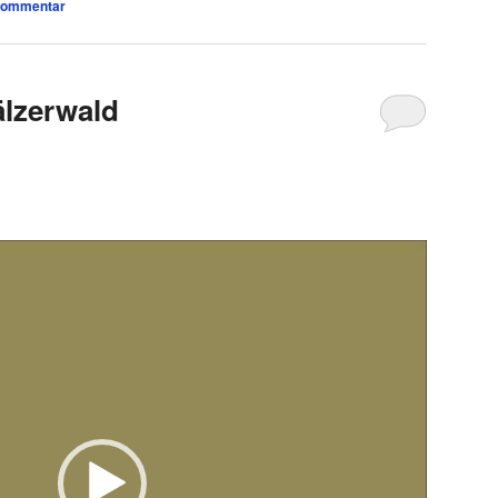
 Kommentar
älzerwald