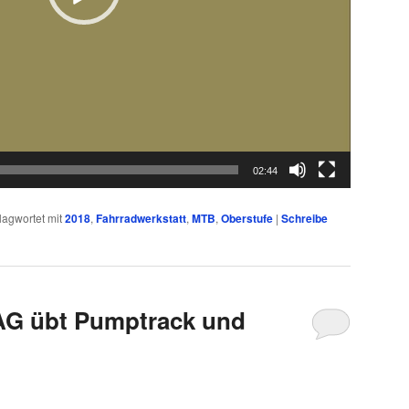
02:44
lagwortet mit
2018
,
Fahrradwerkstatt
,
MTB
,
Oberstufe
|
Schreibe
AG übt Pumptrack und