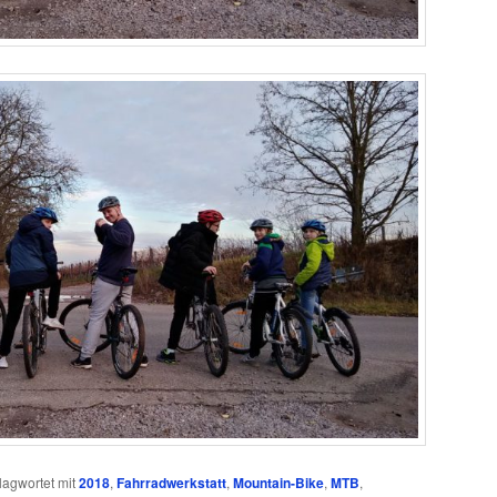
lagwortet mit
2018
,
Fahrradwerkstatt
,
Mountain-Bike
,
MTB
,