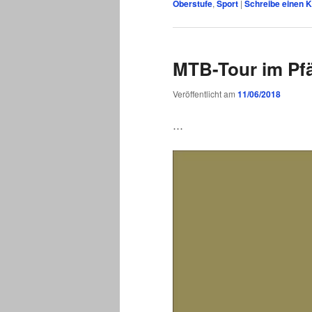
Oberstufe
,
Sport
|
Schreibe einen
MTB-Tour im Pf
Veröffentlicht am
11/06/2018
…
Video-
Player