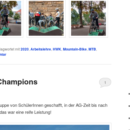
lagwortet mit
2020
,
Arbeitslehre
,
HWK
,
Mountain-Bike
,
MTB
,
ntar
-Champions
1
uppe von SchülerInnen geschafft, in der AG-Zeit bis nach
das war eine reife Leistung!