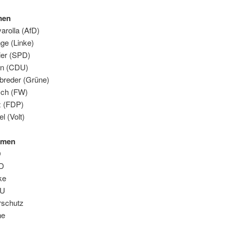
men
arolla (AfD)
ge (Linke)
er (SPD)
un (CDU)
breder (Grüne)
sch (FW)
z (FDP)
l (Volt)
mmen
D
D
ke
DU
rschutz
ne