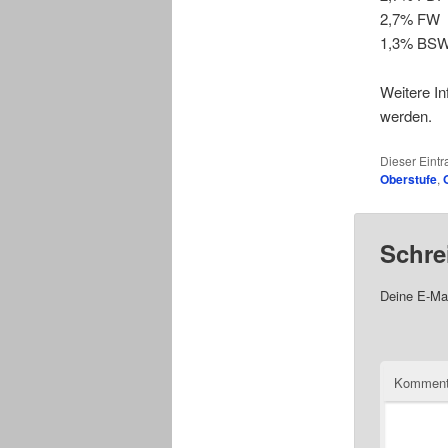
2,7% FW
1,3% BS
Weitere I
werden.
Dieser Eint
Oberstufe
,
Schre
Deine E-Mai
Komment