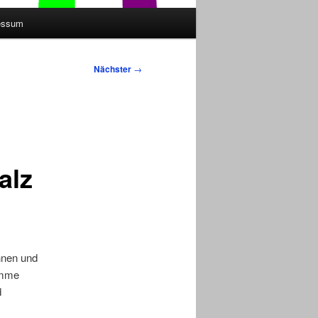
essum
Nächster
→
alz
nnen und
timme
d