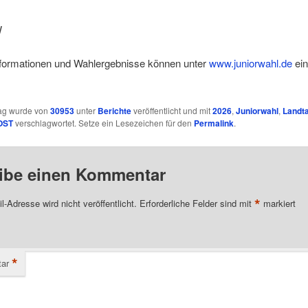
W
nformationen und Wahlergebnisse können unter
www.juniorwahl.de
ei
rag wurde von
30953
unter
Berichte
veröffentlicht und mit
2026
,
Juniorwahl
,
Landt
OST
verschlagwortet. Setze ein Lesezeichen für den
Permalink
.
ibe einen Kommentar
*
l-Adresse wird nicht veröffentlicht.
Erforderliche Felder sind mit
markiert
*
ar