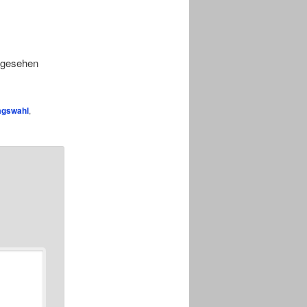
ngesehen
agswahl
,