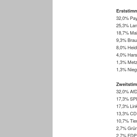
Erststim
32,0% Pay
25,3% Lan
18,7% Mai
9,3% Bra
8,0% Heid
4,0% Har
1,3% Met
1,3% Niege
Zweitsti
32,0% Af
17,3% SP
17,3% Lin
13,3% C
10,7% Tie
2,7% Grü
2,7% FDP