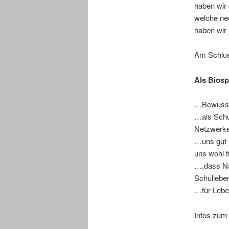
haben wir 
welche ne
haben wir
Am Schlus
Als Biosp
…Bewussts
…als Schul
Netzwerke
…uns gut 
uns wohl 
…,dass Na
Schulleben
…für Lebe
Infos zum 