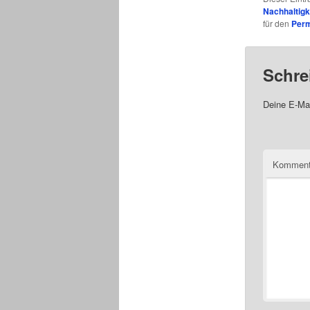
Nachhaltigk
für den
Perm
Schre
Deine E-Mai
Komment