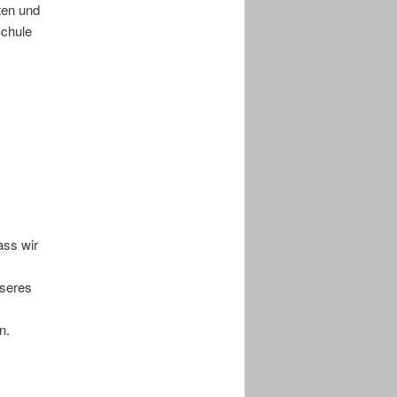
ten und
Schule
ass wir
nseres
n.