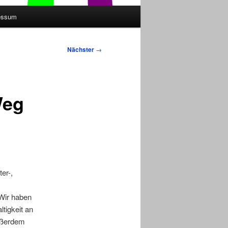
essum
Nächster
→
Weg
er-,
 Wir haben
tigkeit an
Außerdem