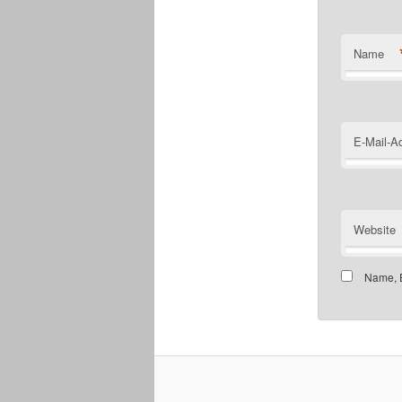
Name
E-Mail-A
Website
Name, E