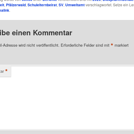
eit
,
Pfälzerwald
,
Schulelternbeirat
,
SV
,
Umweltamt
verschlagwortet. Setze ein L
alink
.
ibe einen Kommentar
*
l-Adresse wird nicht veröffentlicht.
Erforderliche Felder sind mit
markiert
*
ar