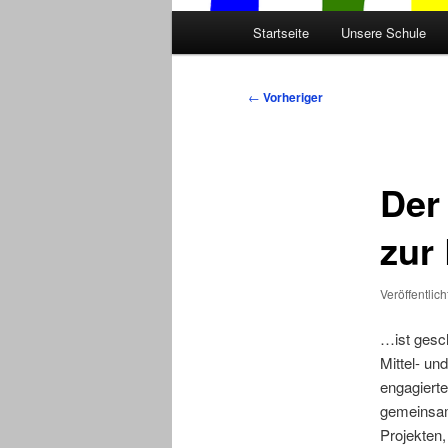
Hauptmenü
Startseite
Unsere Schule
Beitragsnavigation
←
Vorheriger
Der
zur
Veröffentlic
…ist gesch
Mittel- u
engagierte
gemeinsam 
Projekten