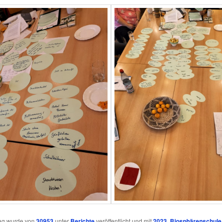
rag wurde von
30953
unter
Berichte
veröffentlicht und mit
2023
,
Biosphärenschule