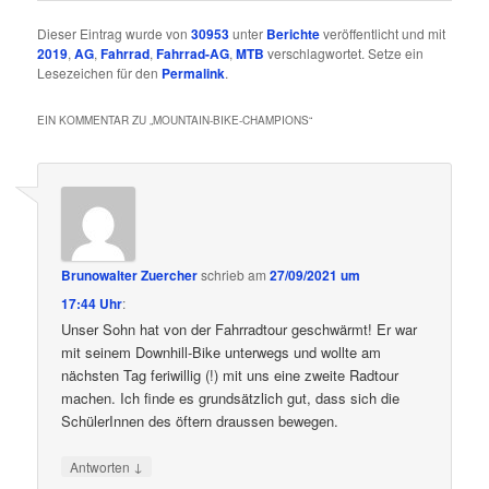
Dieser Eintrag wurde von
30953
unter
Berichte
veröffentlicht und mit
2019
,
AG
,
Fahrrad
,
Fahrrad-AG
,
MTB
verschlagwortet. Setze ein
Lesezeichen für den
Permalink
.
EIN KOMMENTAR ZU „
MOUNTAIN-BIKE-CHAMPIONS
“
Brunowalter Zuercher
schrieb
am
27/09/2021 um
17:44 Uhr
:
Unser Sohn hat von der Fahrradtour geschwärmt! Er war
mit seinem Downhill-Bike unterwegs und wollte am
nächsten Tag feriwillig (!) mit uns eine zweite Radtour
machen. Ich finde es grundsätzlich gut, dass sich die
SchülerInnen des öftern draussen bewegen.
↓
Antworten