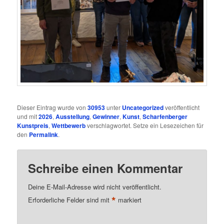
Dieser Eintrag wurde von
30953
unter
Uncategorized
veröffentlicht
und mit
2026
,
Ausstellung
,
Gewinner
,
Kunst
,
Scharfenberger
Kunstpreis
,
Wettbewerb
verschlagwortet. Setze ein Lesezeichen für
den
Permalink
.
Schreibe einen Kommentar
Deine E-Mail-Adresse wird nicht veröffentlicht.
*
Erforderliche Felder sind mit
markiert